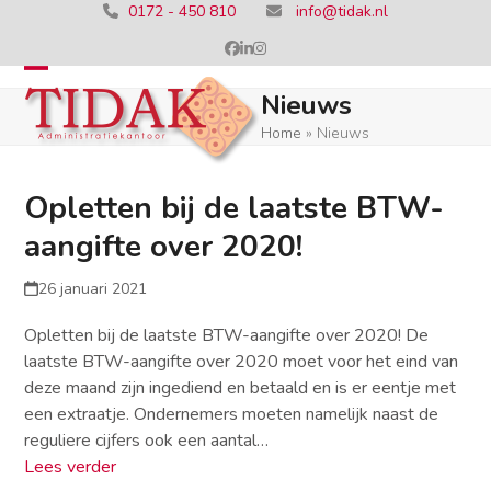
Skip
0172 - 450 810
info@tidak.nl
to
Facebook
LinkedIn
Instagram
content
Open
Close
Nieuws
mobile
mobile
Home
»
Nieuws
menu
menu
Opletten bij de laatste BTW-
aangifte over 2020!
26 januari 2021
Opletten bij de laatste BTW-aangifte over 2020! De
laatste BTW-aangifte over 2020 moet voor het eind van
deze maand zijn ingediend en betaald en is er eentje met
een extraatje. Ondernemers moeten namelijk naast de
reguliere cijfers ook een aantal…
Lees verder