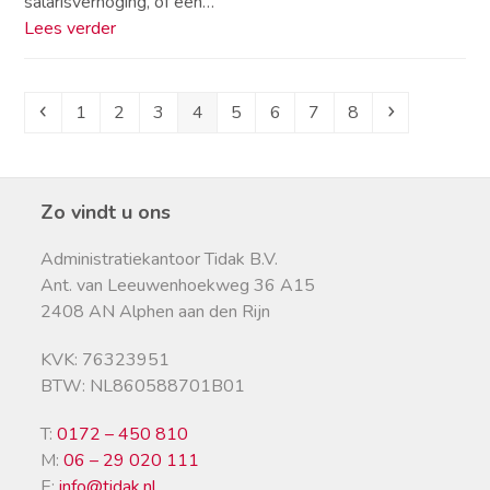
salarisverhoging, of een…
Lees verder
Previous
Page
Page
Page
Page
Page
Page
Page
Page
Next
1
2
3
4
5
6
7
8
Zo vindt u ons
Administratiekantoor Tidak B.V.
Ant. van Leeuwenhoekweg 36 A15
2408 AN Alphen aan den Rijn
KVK: 76323951
BTW: NL860588701B01
T:
0172 – 450 810
M:
06 – 29 020 111
E:
info@tidak.nl