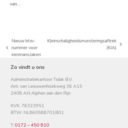
van…
Nieuw btw-
Kleinschaligheidsinvesteringsaftrek
next
nummer voor
(KIA)
previous
post:
eenmanszaken
post:
Zo vindt u ons
Administratiekantoor Tidak B.V.
Ant. van Leeuwenhoekweg 36 A15
2408 AN Alphen aan den Rijn
KVK: 76323951
BTW: NL860588701B01
T:
0172 – 450 810